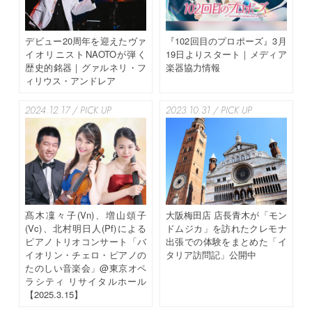
デビュー20周年を迎えたヴァ
『102回目のプロポーズ』3月
イオリニストNAOTOが弾く
19日よりスタート｜メディア
歴史的銘器｜グァルネリ・フ
楽器協力情報
ィリウス・アンドレア
2024.12.17 / PICK UP
2023.10.31 / PICK UP
髙木凜々子(Vn)、増山頌子
大阪梅田店 店長青木が「モン
(Vc)、北村明日人(Pf)による
ドムジカ」を訪れたクレモナ
ピアノトリオコンサート「バ
出張での体験をまとめた「イ
イオリン・チェロ・ピアノの
タリア訪問記」公開中
たのしい音楽会」@東京オペ
ラシティ リサイタルホール
【2025.3.15】