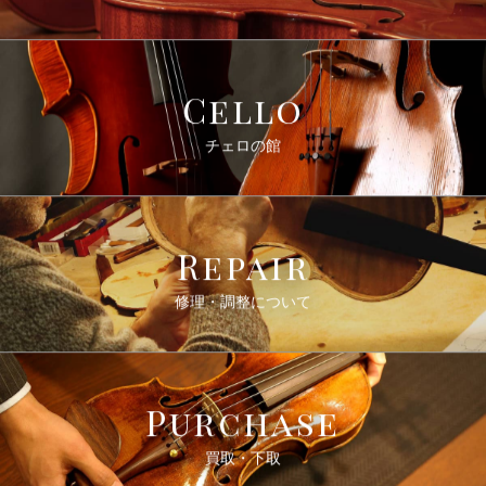
Cello
チェロの館
Repair
修理・調整について
Purchase
買取・下取