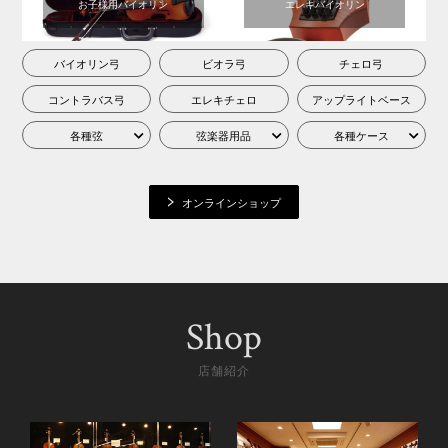
お子様用バイオリン
エレキバイオリン
2020.09.07 / PICK UP
2020.08.20 / INTERVEW
バイオリン弓
ビオラ弓
チェロ弓
コントラバス弓
エレキチェロ
アップライトベース
各種弦
弦楽器用品
各種ケース
髙木凜々子バイオリンリサイ
今もっとも注目の髙木凜々子
タル@浜離宮朝日ホール
が語る、ストラディヴァリウ
オンラインショップ
【2020.11.7】
スと演奏への想い。
Shop
店舗紹介