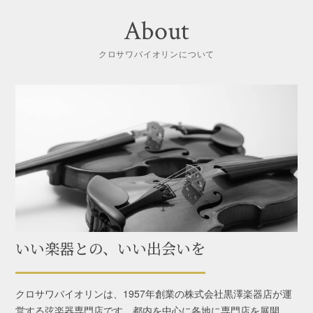
【満枠御礼】コントラバス無料点検・調整会
About
【7.25｜コントラバス本店】※先着順！
クロサワバイオリンについて
2026.6.30
【最大15％オフ】コントラバス弓SALE
2026.6.26
7.26（日）倉上 樹 講師
ー 夏のチェロ無料体験レッスン会【渋谷本店】
ー
いい楽器との、いい出会いを
クロサワバイオリンは、1957年創業の株式会社黒澤楽器店が運
営する弦楽器専門店です。都内を中心に各地に専門店を展開、