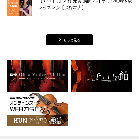
【8.30(日)】木村 元美 講師 バイオリン無料体験
レッスン会【渋谷本店】
2026.7.24
NEW
セサル・ベルナール インストアライブ【コント
もっと見る
ラバス本店】
2026.7.15
「”ビオラ” サマーフェア2026」～バイオリン・
チェロもございます！～【池袋店】
2026.7.13
コントラバス買取強化キャンペーン開催！
2026.7.1