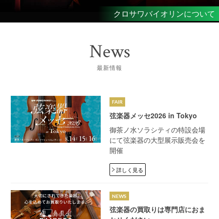
修理・調整に関する情報はこちら
クロサワバイオリンについて
音楽教室生徒募集中
音楽教室生徒募集中
News
最新情報
FAIR
弦楽器メッセ2026 in Tokyo
御茶ノ水ソラシティの特設会場
にて弦楽器の大型展示販売会を
開催
詳しく見る
NEWS
弦楽器の買取りは専門店におま