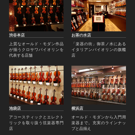
渋谷本店
お茶の水店
上質なオールド・モダン作品
「楽器の街」御茶ノ水にある
が揃うクロサワバイオリンを
イタリアンバイオリンの旗艦
代表する店舗
店
池袋店
横浜店
アコースティックとエレクト
オールド・モダンから入門用
リックを取り扱う弦楽器専門
楽器まで。充実のラインナッ
店
プと品揃え