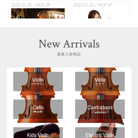
2023.10.30 / PICK UP
2023.01.26 / PICK UP
New Arrivals
アンドレア・シュッツ来日記
髙木凜々子バイオリンリサイ
新着入荷商品
念イベント フォトレポート
タル@浜離宮朝日ホール
【2023.3.26】
2022.10.27 / INTERVEW
2021.11.01 / PICK UP
Violin
Viola
バイオリン
ビオラ
Cello
Contrabass
チェロ
コントラバス
宮田大 コーダ・ボウを弾く
髙木凜々子バイオリンリサイ
【CodaBow Marquise GS】
タル@浜離宮朝日ホール
Kids Violin
Electric Violin
【2022.1.8】