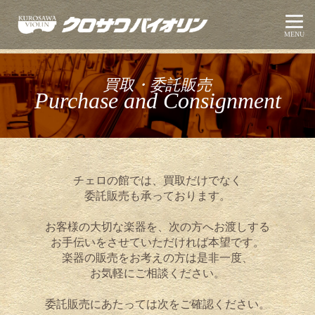
MENU
買取・委託販売
Purchase and Consignment
チェロの館では、買取だけでなく
委託販売も承っております。
お客様の大切な楽器を、次の方へお渡しする
お手伝いをさせていただければ本望です。
楽器の販売をお考えの方は是非一度、
お気軽にご相談ください。
委託販売にあたっては次をご確認ください。