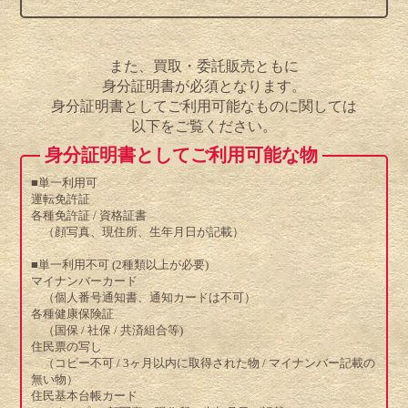
また、買取・委託販売ともに
身分証明書が必須となります。
身分証明書としてご利用可能なものに関しては
以下をご覧ください。
身分証明書としてご利用可能な物
■単一利用可
運転免許証
各種免許証 / 資格証書
（顔写真、現住所、生年月日が記載）
■単一利用不可 (2種類以上が必要)
マイナンバーカード
（個人番号通知書、通知カードは不可）
各種健康保険証
（国保 / 社保 / 共済組合等)
住民票の写し
（コピー不可 / 3ヶ月以内に取得された物 / マイナンバー記載の
無い物）
住民基本台帳カード